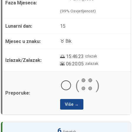
(99% Osvjetljenost)
15
♉ Bik
🌅 15:46:23
izlazak
🌇 06:20:05
zalazak
🔴
🔴
⚪
(
)
🟢
🟢
Više →
6
četvrtak