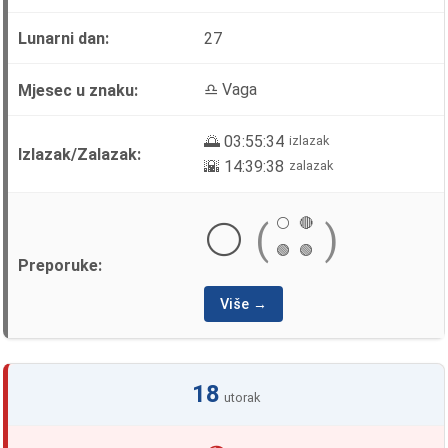
27
♎ Vaga
🌅 03:55:34
izlazak
🌇 14:39:38
zalazak
⚪
🔴
⚪
(
)
🟢
🟢
Više →
18
utorak