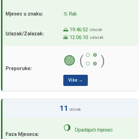
♋ Rak
🌅 19:46:52
izlazak
🌇 12:06:10
zalazak
⚪
🟢
🟢
(
)
⚪
🟢
Više →
11
utorak
🌖
Opadajući mjesec