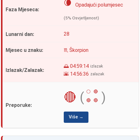
🌘
Opadajući polumjesec
(5% Osvjetljenost)
28
♏ Škorpion
🌅 04:59:14
izlazak
🌇 14:56:36
zalazak
⚪
🔴
🔴
(
)
🔴
🔴
Više →