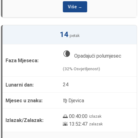
Više →
14
petak
🌘
Opadajući polumjesec
(32% Osvjetljenost)
24
♍ Djevica
🌅 00:40:00
izlazak
🌇 13:52:47
zalazak