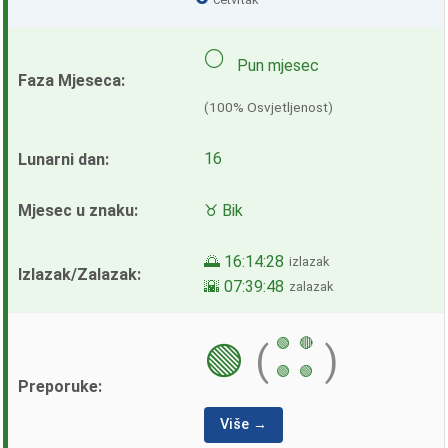
🌕
Pun mjesec
(100% Osvjetljenost)
16
♉ Bik
🌅 16:14:28
izlazak
🌇 07:39:48
zalazak
🟢
🔴
🟢
(
)
🟢
🟢
Više →