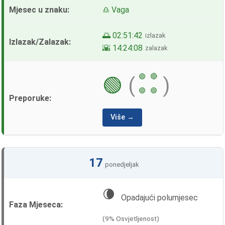
♎ Vaga
🌅 02:51:42
izlazak
🌇 14:24:08
zalazak
🟢
🔴
🟢
(
)
🟢
🟢
Više →
17
ponedjeljak
🌘
Opadajući polumjesec
(9% Osvjetljenost)