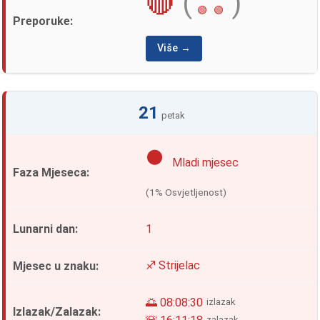
🔴
(
)
🟢
🟢
Više →
21
petak
🌑
Mladi mjesec
(1% Osvjetljenost)
1
♐ Strijelac
🌅 08:08:30
izlazak
zalazak