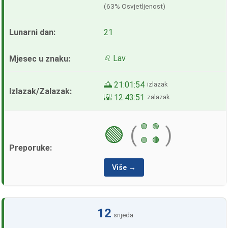
(63% Osvjetljenost)
21
♌ Lav
🌅 21:01:54
izlazak
🌇 12:43:51
zalazak
🟢
🟢
🟢
(
)
🟢
🔴
Više →
12
srijeda