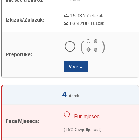
🌅 15:03:27
izlazak
🌇 03:47:00
zalazak
⚪
🟢
⚪
(
)
🔴
🟢
Više →
4
utorak
🌕
Pun mjesec
(96% Osvjetljenost)