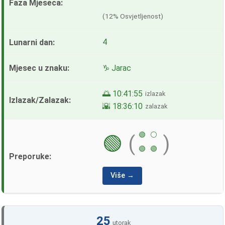
(12% Osvjetljenost)
4
♑ Jarac
🌅 10:41:55
izlazak
🌇 18:36:10
zalazak
🟢
⚪
🟢
(
)
🟢
🟢
Više →
25
utorak