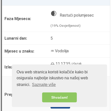
🌒
Rastući polumjesec
(19% Osvjetljenost)
5
♒ Vodolija
🌅 11:17:35
izlazak
🌇 19:40:34
zalazak
Ova web stranica koristi kolačiće kako bi
osigurala najbolje iskustvo na našoj web
🟢
⚪
⚪
(
)
stranici.
Saznajte više
⚪
🔴
Shvaćam!
Više →