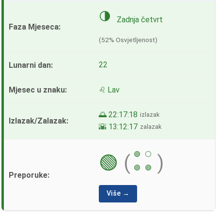
🌗
Zadnja četvrt
(52% Osvjetljenost)
22
♌ Lav
🌅 22:17:18
izlazak
🌇 13:12:17
zalazak
🟢
⚪
🟢
(
)
🟢
🟢
Više →