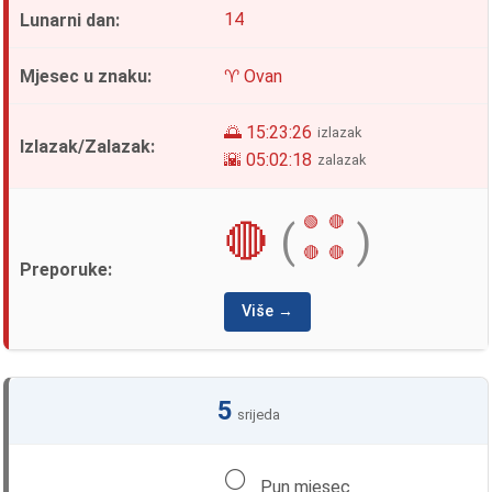
14
♈ Ovan
🌅 15:23:26
izlazak
🌇 05:02:18
zalazak
🟢
🔴
🔴
(
)
🔴
🔴
Više →
5
srijeda
🌕
Pun mjesec