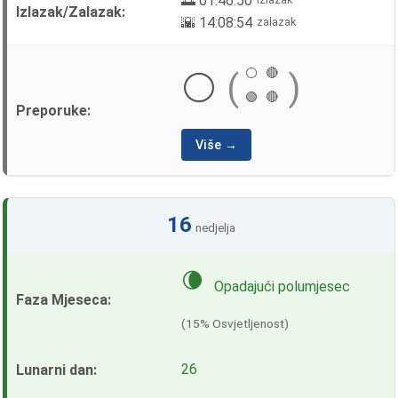
🌅 01:46:50
🌇 14:08:54
zalazak
⚪
🔴
⚪
(
)
🟢
🔴
Više →
16
nedjelja
🌘
Opadajući polumjesec
(15% Osvjetljenost)
26