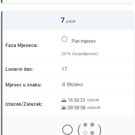
7
petak
🌕
Pun mjesec
(97% Osvjetljenost)
17
♊ Blizanci
🌅 16:50:33
izlazak
🌇 08:58:58
zalazak
🟢
🔴
⚪
(
)
⚪
🟢