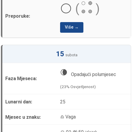
⚪
🔴
⚪
(
)
🟢
🟢
Više →
15
subota
🌘
Opadajući polumjesec
(23% Osvjetljenost)
25
♎ Vaga
izlazak