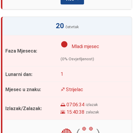
20
četvrtak
🌑
Mladi mjesec
(0% Osvjetljenost)
1
♐ Strijelac
🌅 07:06:34
izlazak
🌇 15:40:38
zalazak
🔴
🔴