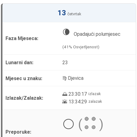
13
četvrtak
🌘
Opadajući polumjesec
(41% Osvjetljenost)
23
♍ Djevica
🌅 23:30:17
izlazak
🌇 13:34:29
zalazak
🔴
🔴
⚪
(
)
🟢
🟢