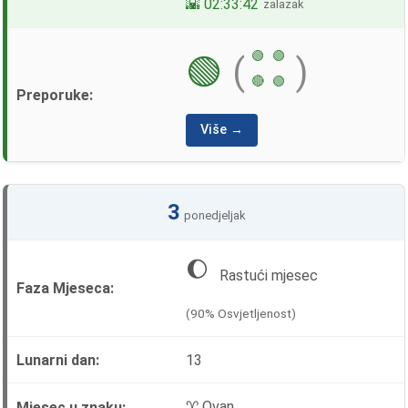
🌇 02:33:42
zalazak
🟢
🟢
🟢
(
)
🔴
🟢
Više →
3
ponedjeljak
🌔
Rastući mjesec
(90% Osvjetljenost)
13
♈ Ovan