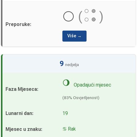
⚪
🟢
⚪
(
)
⚪
🔴
Više →
9
nedjelja
🌖
Opadajući mjesec
(83% Osvjetljenost)
19
♋ Rak