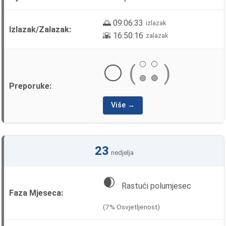
🌅 09:06:33
izlazak
🌇 16:50:16
zalazak
⚪
⚪
⚪
(
)
🟢
🔴
Više →
23
nedjelja
🌒
Rastući polumjesec
(7% Osvjetljenost)