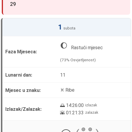
29
1
subota
🌔
Rastući mjesec
(73% Osvjetljenost)
11
♓ Ribe
🌅 14:26:00
izlazak
🌇 01:21:33
zalazak
🟢
🟢