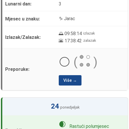
3
♑ Jarac
🌅 09:58:14
izlazak
🌇 17:38:42
zalazak
🔴
⚪
⚪
(
)
🟢
🟢
Više →
24
ponedjeljak
🌒
Rastući polumjesec