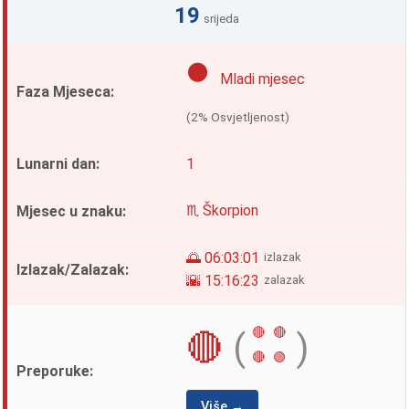
19
srijeda
🌑
Mladi mjesec
(2% Osvjetljenost)
1
♏ Škorpion
🌅 06:03:01
izlazak
🌇 15:16:23
zalazak
🔴
🔴
🔴
(
)
🔴
🟢
Više →