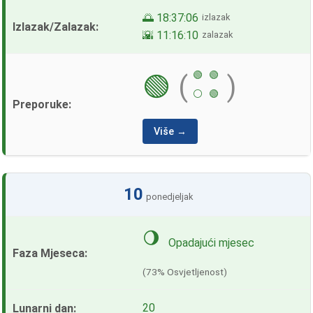
🌅 18:37:06
izlazak
🌇 11:16:10
zalazak
🟢
🟢
🟢
(
)
⚪
🟢
Više →
10
ponedjeljak
🌖
Opadajući mjesec
(73% Osvjetljenost)
20