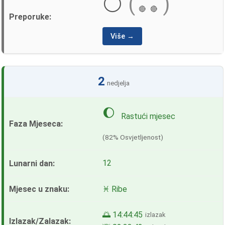
⚪
(
)
🔴
🔴
Više →
2
nedjelja
🌔
Rastući mjesec
(82% Osvjetljenost)
12
♓ Ribe
🌅 14:44:45
izlazak