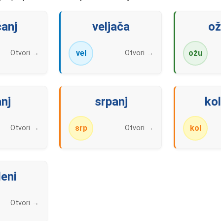
čanj
veljača
ož
vel
ožu
Otvori →
Otvori →
anj
srpanj
ko
srp
kol
Otvori →
Otvori →
eni
Otvori →