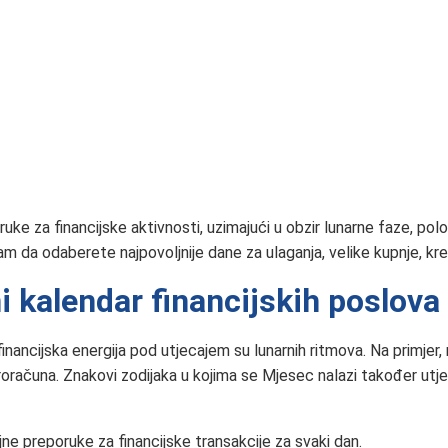
ruke za financijske aktivnosti, uzimajući u obzir lunarne faze, po
da odaberete najpovoljnije dane za ulaganja, velike kupnje, kredi
i kalendar financijskih poslova
inancijska energija pod utjecajem su lunarnih ritmova. Na primjer,
proračuna. Znakovi zodijaka u kojima se Mjesec nalazi također utječu
ne preporuke za financijske transakcije za svaki dan.