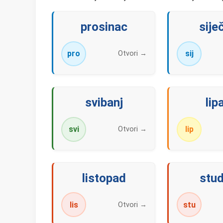
prosinac
sije
pro
sij
Otvori →
svibanj
lip
svi
lip
Otvori →
listopad
stud
lis
stu
Otvori →