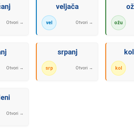
čanj
veljača
ož
vel
ožu
Otvori →
Otvori →
anj
srpanj
ko
srp
kol
Otvori →
Otvori →
eni
Otvori →