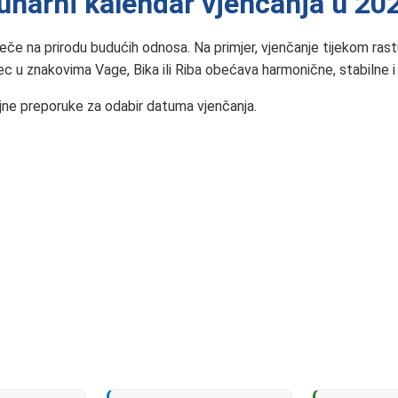
unarni kalendar vjenčanja u 20
eče na prirodu budućih odnosa. Na primjer, vjenčanje tijekom ras
ec u znakovima Vage, Bika ili Riba obećava harmonične, stabilne
ljne preporuke za odabir datuma vjenčanja.