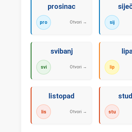
prosinac
sije
pro
sij
Otvori →
svibanj
lip
svi
lip
Otvori →
listopad
stud
lis
stu
Otvori →