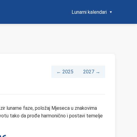
Lunarni kalendari
← 2025
2027 →
bzir lunarne faze, položaj Mjeseca u znakovima
ivotu tako da prođe harmonično i postavi temelje