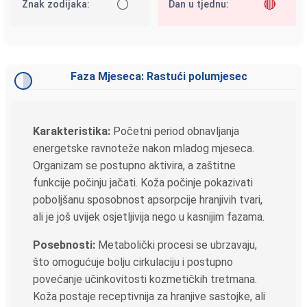
⚪
🔴
Znak zodijaka:
Dan u tjednu:
Faza Mjeseca: Rastući polumjesec
Karakteristika:
Početni period obnavljanja
energetske ravnoteže nakon mladog mjeseca.
Organizam se postupno aktivira, a zaštitne
funkcije počinju jačati. Koža počinje pokazivati
poboljšanu sposobnost apsorpcije hranjivih tvari,
ali je još uvijek osjetljivija nego u kasnijim fazama.
Posebnosti:
Metabolički procesi se ubrzavaju,
što omogućuje bolju cirkulaciju i postupno
povećanje učinkovitosti kozmetičkih tretmana.
Koža postaje receptivnija za hranjive sastojke, ali