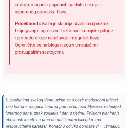
iritacija, mogućih pojačanih upalnih reakcija i
usporenog oporavka tkiva.
Posebnosti:
Koža je sklonija crvenilu i upalama.
Izbjegavajte agresivne tretmane, kemijske pilinge
i procedure koje narušavaju integritet kože.
Ograničite se na blagu njegu s umirujućim i
protuupalnim sastojcima.
U izračunima svakog dana uzima se u obzir međusobni utjecaj
više faktora: moguća lunarna pomrčina, faza Mjeseca, redoslijed
lunarnog dana, znak zodijaka i dan u tjednu. Prilikom planiranja
aktivnosti imajte na umu da naš lunarni kalendar ima
preporučiteljni karakter. Konačnu odluku donosite vi – uzimajući